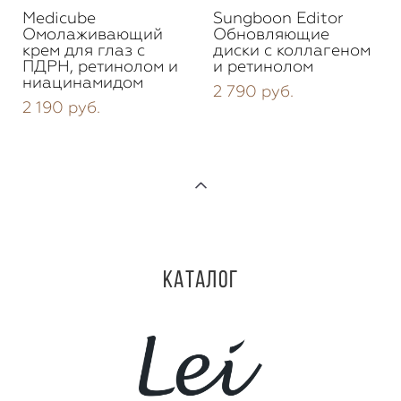
Medicube
Sungboon Editor
Омолаживающий
Обновляющие
крем для глаз с
диски с коллагеном
ПДРН, ретинолом и
и ретинолом
ниацинамидом
2 790 pуб.
2 190 pуб.
Каталог