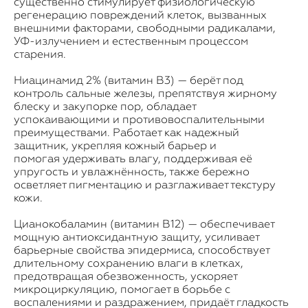
существенно стимулирует физиологическую
регенерацию повреждений клеток, вызванных
внешними факторами, свободными радикалами,
УФ-излучением и естественным процессом
старения.
Ниацинамид 2% (витамин B3) — берёт под
контроль сальные железы, препятствуя жирному
блеску и закупорке пор, обладает
успокаивающими и противовоспалительными
преимуществами. Работает как надежный
защитник, укрепляя кожный барьер и
помогая удерживать влагу, поддерживая её
упругость и увлажнённость, также бережно
осветляет пигментацию и разглаживает текстуру
кожи.
Цианокобаламин (витамин B12) — обеспечивает
мощную антиоксидантную защиту, усиливает
барьерные свойства эпидермиса, способствует
длительному сохранению влаги в клетках,
предотвращая обезвоженность, ускоряет
микроциркуляцию, помогает в борьбе с
воспалениями и раздражением, придаёт гладкость