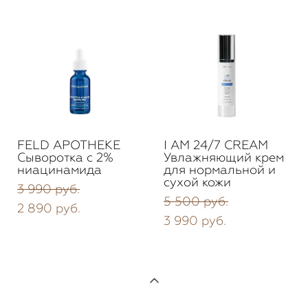
FELD APOTHEKE
I AM 24/7 CREАM
Cыворотка с 2%
Увлажняющий крем
ниацинамида
для нормальной и
сухой кожи
3 990 pуб.
5 500 pуб.
2 890 pуб.
3 990 pуб.