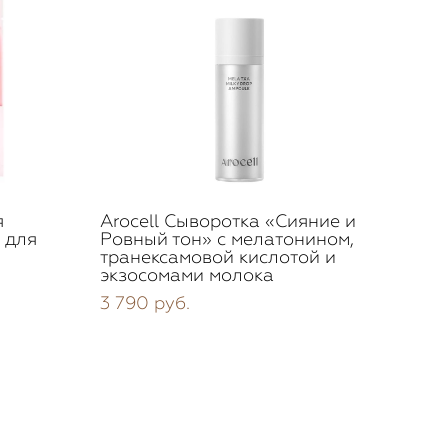
я
Arocell Сыворотка «Сияние и
 для
Ровный тон» с мелатонином,
транексамовой кислотой и
экзосомами молока
3 790 pуб.