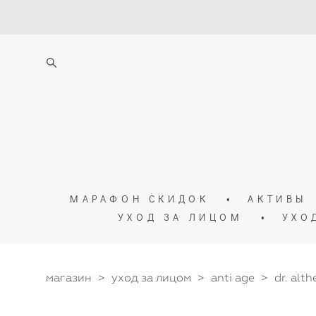
МАРАФОН СКИДОК
•
АКТИВЫ
УХОД ЗА ЛИЦОМ
•
УХО
магазин
>
уход за лицом
>
anti age
>
dr. alt