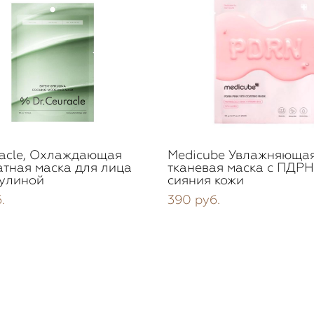
racle, Охлаждающая
Medicube Увлажняюща
тная маска для лица
тканевая маска с ПДРН
рулиной
сияния кожи
.
390 pуб.