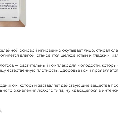
лейной основой мгновенно окутывает лицо, стирая след
лняется влагой, становится шелковистым и гладким, из
лотоса — растительный комплекс для молодости, который
цу естественную плотность. Здоровье кожи проявляется
дником, который заставляет действующие вещества про
ального оживления любого типа, нуждающегося в интен
й;