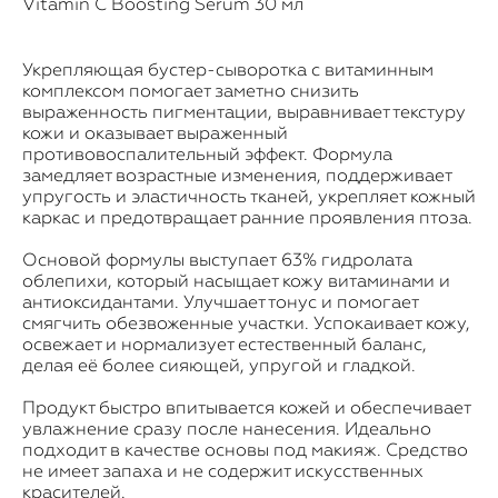
Vitamin C Boosting Serum 30 мл
Укрепляющая бустер-сыворотка с витаминным
комплексом помогает заметно снизить
выраженность пигментации, выравнивает текстуру
кожи и оказывает выраженный
противовоспалительный эффект. Формула
замедляет возрастные изменения, поддерживает
упругость и эластичность тканей, укрепляет кожный
каркас и предотвращает ранние проявления птоза.
Основой формулы выступает 63% гидролата
облепихи, который насыщает кожу витаминами и
антиоксидантами. Улучшает тонус и помогает
смягчить обезвоженные участки. Успокаивает кожу,
освежает и нормализует естественный баланс,
делая её более сияющей, упругой и гладкой.
Продукт быстро впитывается кожей и обеспечивает
увлажнение сразу после нанесения. Идеально
подходит в качестве основы под макияж. Средство
не имеет запаха и не содержит искусственных
красителей.