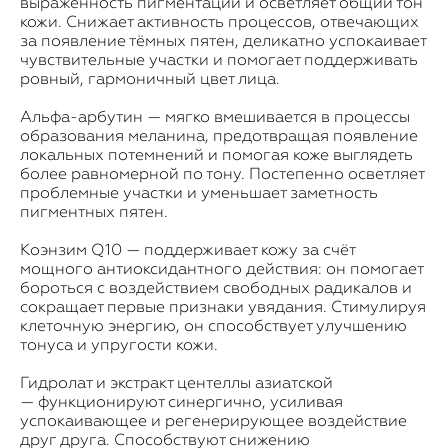
выраженность пигментации и осветляет общий тон
кожи. Снижает активность процессов, отвечающих
за появление тёмных пятен, деликатно успокаивает
чувствительные участки и помогает поддерживать
ровный, гармоничный цвет лица.
Альфа-арбутин — мягко вмешивается в процессы
образования меланина, предотвращая появление
локальных потемнений и помогая коже выглядеть
более равномерной по тону. Постепенно осветляет
проблемные участки и уменьшает заметность
пигментных пятен.
Коэнзим Q10 — поддерживает кожу за счёт
мощного антиоксидантного действия: он помогает
бороться с воздействием свободных радикалов и
сокращает первые признаки увядания. Стимулируя
клеточную энергию, он способствует улучшению
тонуса и упругости кожи.
Гидролат и экстракт центеллы азиатской
— функционируют синергично, усиливая
успокаивающее и регенерирующее воздействие
друг друга. Способствуют снижению