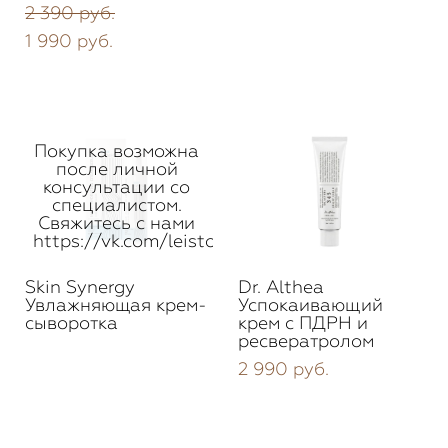
2 390 pуб.
1 990 pуб.
Покупка возможна
после личной
консультации со
специалистом.
Свяжитесь с нами
https://vk.com/leistore
Skin Synergy
Dr. Althea
Увлажняющая крем-
Успокаивающий
сыворотка
крем с ПДРН и
ресвератролом
2 990 pуб.