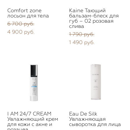
Comfort zone
Kaine Тающий
лосьон для тела
бальзам-блеск для
губ – 02 розовая
6 700 pуб.
слива
4 900 pуб.
1 790 pуб.
1 490 pуб.
I AM 24/7 CREAM
Eau De Silk
Увлажняющий крем
Увлажняющая
для кожи с акне и
сыворотка для лица
розацеа