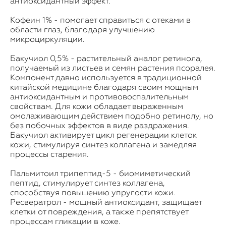
антиоксидантный эффект.
Кофеин 1% - помогает справиться с отеками в
области глаз, благодаря улучшению
микроциркуляции.
Бакучиол 0,5% - растительный аналог ретинола,
получаемый из листьев и семян растения псоралея.
Компонент давно используется в традиционной
китайской медицине благодаря своим мощным
антиоксидантным и противовоспалительным
свойствам. Для кожи обладает выраженным
омолаживающим действием подобно ретинолу, но
без побочных эффектов в виде раздражения.
Бакучиол активирует цикл регенерации клеток
кожи, стимулируя синтез коллагена и замедляя
процессы старения.
Пальмитоил трипептид-5 - биомиметический
пептид, стимулирует синтез коллагена,
способствуя повышению упругости кожи.
Ресвератрол - мощный антиоксидант, защищает
клетки от повреждения, а также препятствует
процессам гликации в коже.